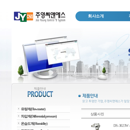
회사소개
유량계(Flowmeter)
상품사진
차압계(Differential pressure)
온습도계(Humidity)
DS-3023W /