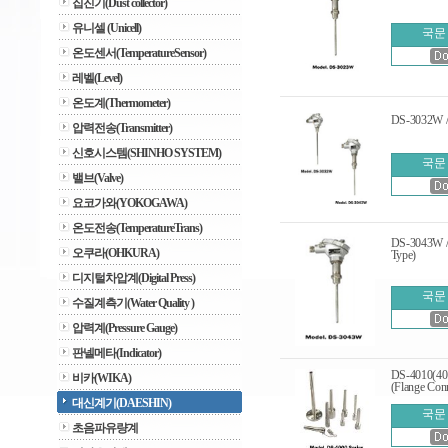
집진기(Dust collector)
유니셀 (Unicell)
국문
온도센서(TemperatureSensor)
레벨(Level)
온도계(Thermometer)
DS-3032W / 
압력전송(Transmitter)
신호시스템(SHINHO SYSTEM)
국문
밸브(Valve)
요코가와(YOKOGAWA)
온도전송(TemperatureTrans)
DS-3043W / 
오쿠라(OHKURA)
Type)
디지털차압계(Digital Press)
국문
수질계측기(Water Quality )
압력계(Pressure Gauge)
판넬메타(Indicator)
DS-4010(402
비카(WIKA)
(Flange Con
대신계기(DAESHIN)
국문
초음파유량계