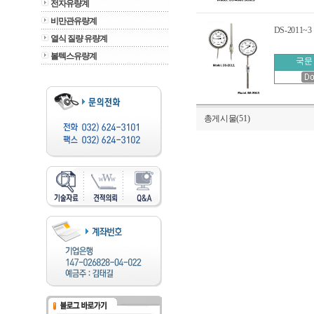
전자유량계
비만관유량계
DS-2011~3 /
열식 질량 유량계
볼텍스유량계
국문
총게시물(51)