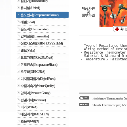
집진기(Dust collector)
유니셀 (Unicell)
제품사진
및
온도센서(TemperatureSensor)
첨부파일
레벨(Level)
온도계(Thermometer)
압력전송(Transmitter)
신호시스템(SHINHO SYSTEM)
- Type of Resistance the
- Wiring method of Resis
밸브(Valve)
- Resistance Thermometer
- Material & Standard Di
요코가와(YOKOGAWA)
- Temperature / Resistan
온도전송(TemperatureTrans)
오쿠라(OHKURA)
디지털차압계(Digital Press)
수질계측기(Water Quality )
압력계(Pressure Gauge)
Resistance Thermometer S
판넬메타(Indicator)
Sheath Thermocouple; T-53
비카(WIKA)
대신계기(DAESHIN)
초음파유량계