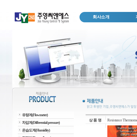
회사소개
유량계(Flowmeter)
상 품 명
Resistance Thermome
차압계(Differential pressure)
온습도계(Humidity)