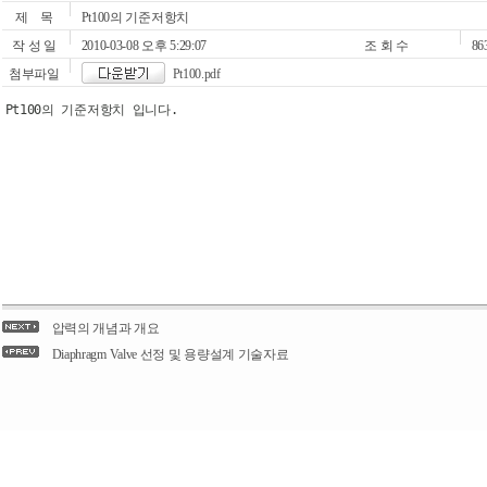
제 목
Pt100의 기준저항치
작 성 일
2010-03-08 오후 5:29:07
조 회 수
86
첨부파일
Pt100.pdf
Pt100의 기준저항치 입니다.
압력의 개념과 개요
Diaphragm Valve 선정 및 용량설계 기술자료